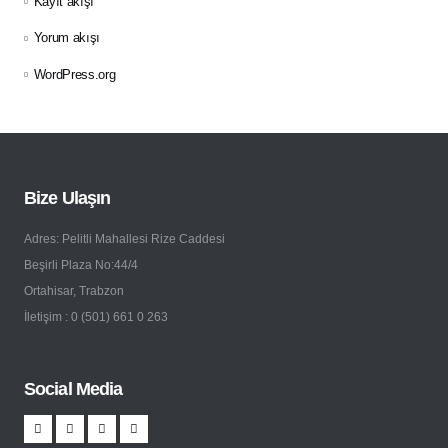
Kayıt akışı
Yorum akışı
WordPress.org
Bize Ulaşın
Adres: Pelitli Mahallesi Rize Caddesi
Beşirli Plaza No:44/4
Ortahisar, Trabzon
İletişim : 0 (501) 661 0 263
Social Media