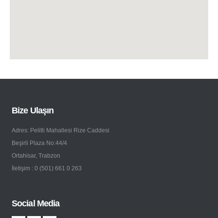
Bize Ulaşın
Adres: Pelitli Mahallesi Rize Caddesi
Beşirli Plaza No:44/4
Ortahisar, Trabzon
İletişim : 0 (501) 661 0 263
Social Media