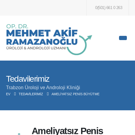
0(501) 661 0 263
Tedavilerimiz
Trabzon Üroloji ve Androloji Kliniği
EV
TEDAVILERIMIZ
AMELIYATSIZ PENIS BÜYÜTME
Ameliyatsız Penis