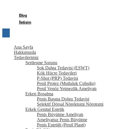
Trikomonas Enfeksiyonu (Trikomoniasis)
Mantar Enfeksiyonları (Genital Mantar)
Blog
İletişim
Ana Sayfa
Hakkımızda
Tedavilerimiz
Sertleşme Sorunu
Şok Dalga Tedavisi (ESWT)
Kök Hücre Tedavileri
P-Shot (PRP) Tedavisi
Penil Protez (Mutluluk Çubuğu)
Penil Venöz Yetmezlik Ameliyatı
Erken Boşalma
Penis Başına Dolgu Tedavisi
Selektif Dörsal Nörektomi Nörotomi
Erkek Genital Estetik
Penis Büyütme Ameliyatı
Ameliyatsız Penis Büyütme
Penis Estetiği (Penil Plasti)