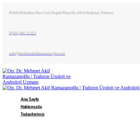
Pelitli Mahallesi Rize Cad. Beşirli Plaza No:44/4 Ortahisar, Trabzon
0(501) 661 0 263
info@mehmetakiframazanoglu.com
Ana Sayfa
Hakkımızda
Tedavilerimiz
Sertleşme Sorunu
Şok Dalga Tedavisi (ESWT)
Kök Hücre Tedavileri