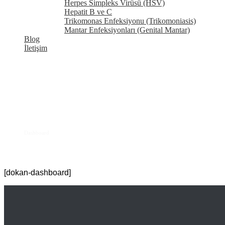
Herpes Simpleks Virüsü (HSV)
Hepatit B ve C
Trikomonas Enfeksiyonu (Trikomoniasis)
Mantar Enfeksiyonları (Genital Mantar)
Blog
İletişim
Dashboard
Ev
Dashboard
[dokan-dashboard]