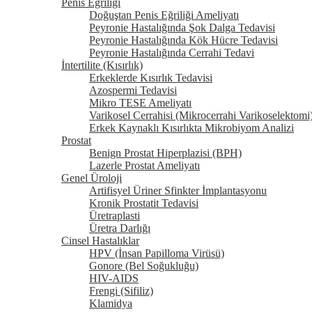
Penis Eğriliği
Doğuştan Penis Eğriliği Ameliyatı
Peyronie Hastalığında Şok Dalga Tedavisi
Peyronie Hastalığında Kök Hücre Tedavisi
Peyronie Hastalığında Cerrahi Tedavi
İntertilite (Kısırlık)
Erkeklerde Kısırlık Tedavisi
Azospermi Tedavisi
Mikro TESE Ameliyatı
Varikosel Cerrahisi (Mikrocerrahi Varikoselektomi
Erkek Kaynaklı Kısırlıkta Mikrobiyom Analizi
Prostat
Benign Prostat Hiperplazisi (BPH)
Lazerle Prostat Ameliyatı
Genel Üroloji
Artifisyel Üriner Sfinkter İmplantasyonu
Kronik Prostatit Tedavisi
Üretraplasti
Üretra Darlığı
Cinsel Hastalıklar
HPV (İnsan Papilloma Virüsü)
Gonore (Bel Soğukluğu)
HIV-AIDS
Frengi (Sifiliz)
Klamidya