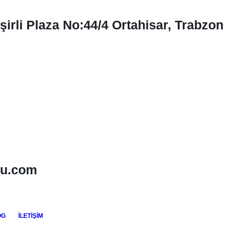
eşirli Plaza No:44/4 Ortahisar, Trabzon
lu.com
OG
İLETIŞIM