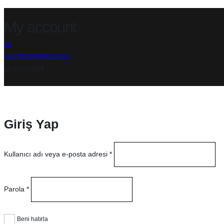
My account
EV
GASTROENTEROLOGY
MY ACCOUNT
Giriş Yap
Kullanıcı adı veya e-posta adresi
*
Parola
*
Beni hatırla